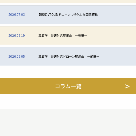
2026.07.03
【新設】VTOL型ドローンに特化した国家資格
2026.06.19
産官学 災害対応展示会 ー後編ー
2026.06.05
産官学 災害対応ドローン展示会 ー前編ー
コラム一覧