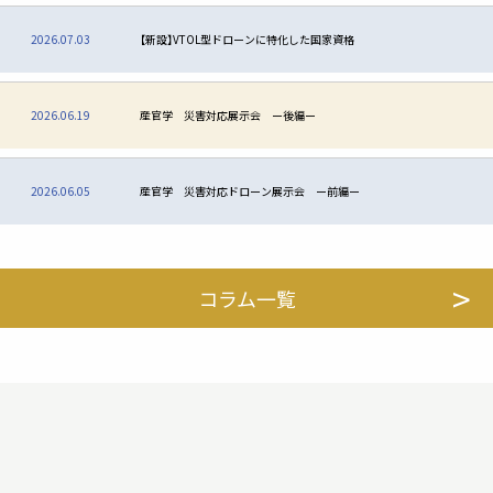
2026.07.03
【新設】VTOL型ドローンに特化した国家資格
2026.06.19
産官学 災害対応展示会 ー後編ー
2026.06.05
産官学 災害対応ドローン展示会 ー前編ー
コラム一覧