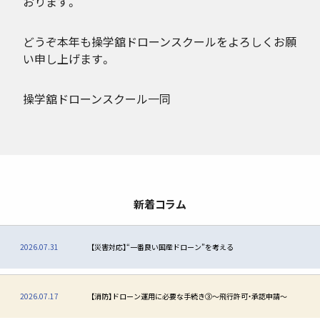
おります。
どうぞ本年も操学舘ドローンスクールをよろしくお願
い申し上げます。
操学舘ドローンスクール一同
新着コラム
2026.07.31
【災害対応】“一番良い国産ドローン”を考える
2026.07.17
【消防】ドローン運用に必要な手続き③〜飛行許可・承認申請〜