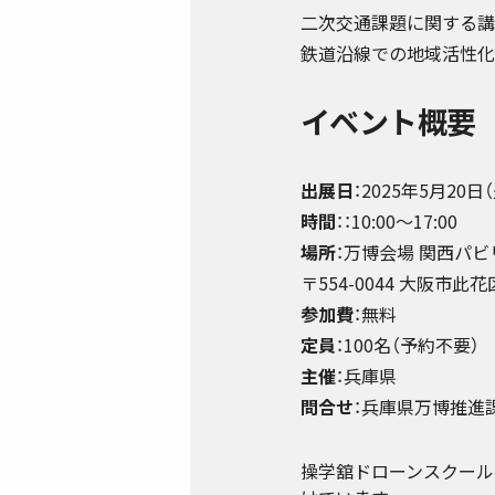
二次交通課題に関する講
鉄道沿線での地域活性化
イベント概要
出展日
：2025年5月20日
時間
：：10:00～17:00
場所
：万博会場 関西パビ
〒554-0044 大阪市此
参加費
：無料
定員
：100名（予約不要）
主催
：兵庫県
問合せ
：兵庫県万博推進課（TE
操学舘ドローンスクール