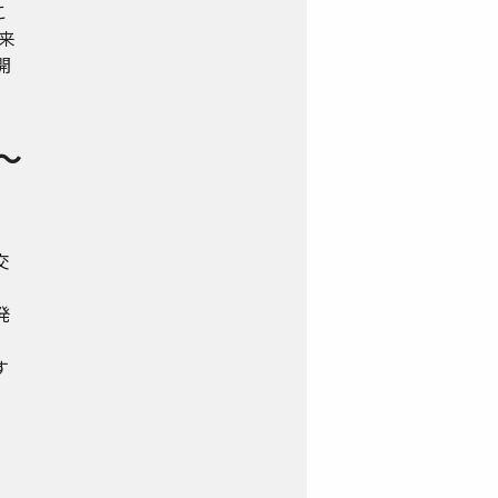
こ
来
開
～
交
発
す