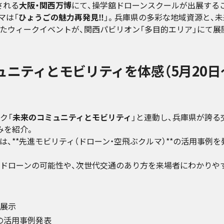
される
大阪・関西万博
にて、操学舘ドローンスクールが出展する
マは「
ひょうごの魅力再発見‼
」。兵庫県の多彩な地域資源と、未
たウィークイベントが、関西パビリオン「多目的エリア」にて展
ュニティとモビリティを体感（5月20日
ク「
未来のコミュニティとモビリティ
」と連動し、兵庫県が誇る
みを紹介。
、**先進モビリティ（ドローン・空飛ぶクルマ）**の活用事例を
ドローンの可能性や、次世代交通のあり方を来場者にわかりや
展示
の活用事例発表